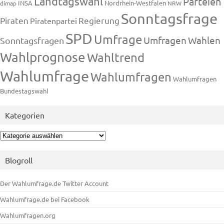
Landtagswahl
Parteien
INSA
Nordrhein-Westfalen
dimap
NRW
Sonntagsfrage
Piraten
Regierung
Piratenpartei
SPD
Umfrage
Umfragen
Wahlen
Sonntagsfragen
Wahlprognose
Wahltrend
Wahlumfrage
Wahlumfragen
Wahlumfragen
Bundestagswahl
Kategorien
Kategorien
Blogroll
Der Wahlumfrage.de Twitter Account
Wahlumfrage.de bei Facebook
Wahlumfragen.org