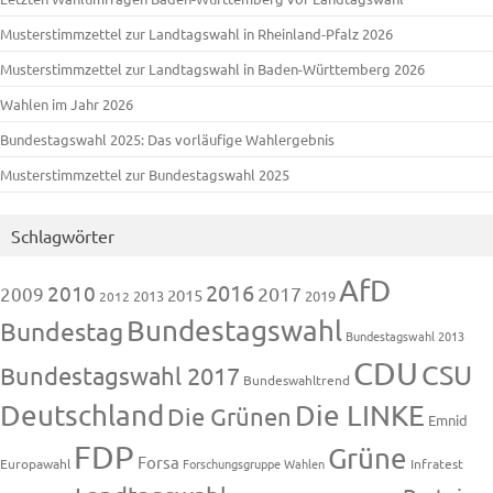
Musterstimmzettel zur Landtagswahl in Rheinland-Pfalz 2026
Musterstimmzettel zur Landtagswahl in Baden-Württemberg 2026
Wahlen im Jahr 2026
Bundestagswahl 2025: Das vorläufige Wahlergebnis
Musterstimmzettel zur Bundestagswahl 2025
Schlagwörter
AfD
2016
2010
2009
2017
2015
2013
2019
2012
Bundestagswahl
Bundestag
Bundestagswahl 2013
CDU
CSU
Bundestagswahl 2017
Bundeswahltrend
Deutschland
Die LINKE
Die Grünen
Emnid
FDP
Grüne
Forsa
Europawahl
Forschungsgruppe Wahlen
Infratest