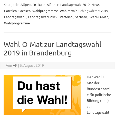
Kategorie:
Allgemein
Bundesländer
Landtagswahl 2019
News
Parteien
Sachsen
Wahlprogramme
Wahltermin
Schlagwörter:
2019
,
Landtagswahl
,
Landtagswahl 2019
,
Parteien
,
Sachsen
,
Wahl-O-Mat
,
Wahlprogramme
Wahl-O-Mat zur Landtagswahl
2019 in Brandenburg
Von
AF
|
6. August 2019
Der Wahl-O-
Mat der
Bundeszentral
e für politische
Bildung (bpb)
zur
Landtagswahl