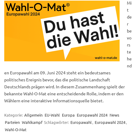
Mi
t
de
r
be
vo
rs
te
he
nd
en Europawahl am 09. Juni 2024 steht ein bedeutsames
politisches Ereignis bevor, das die politische Landschaft
Deutschlands prägen wird. In diesem Zusammenhang spielt der
bekannte Wahl-O-Mat eine entscheidende Rolle, indem er den
Wählern eine interaktive Informationsquelle bietet.
Kategorie:
Allgemein
EU-Wahl
Europa
Europawahl 2024
News
Parteien
Wahlkampf
Schlagwörter:
Europawahl
,
Europawahl 2024
,
Wahl-O-Mat