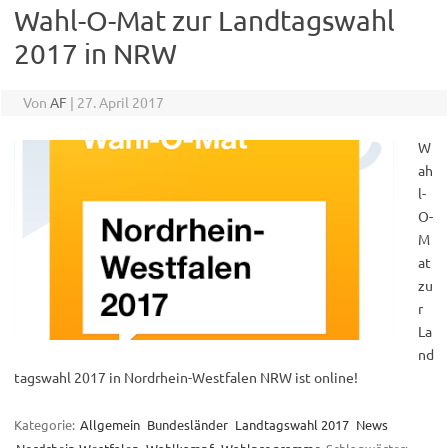
Wahl-O-Mat zur Landtagswahl
2017 in NRW
Von
AF
|
27. April 2017
W
ah
l-
O-
M
at
zu
r
La
nd
tagswahl 2017 in Nordrhein-Westfalen NRW ist online!
Kategorie:
Allgemein
Bundesländer
Landtagswahl 2017
News