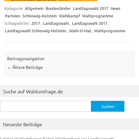
Kategorie:
Allgemein
Bundesländer
Landtagswahl 2017
News
Parteien
Schleswig-Holstein
Wahlkampf
Wahlprogramme
Schlagwörter:
2017
,
Landtagswahl
,
Landtagswahl 2017
,
Landtagswahl Schleswig-Holstein
,
Wahl-O-Mat
,
Wahlprogramme
Beitragsnavigation
←
Ältere Beiträge
Suche auf Wahlumfrage.de
Suchen
nach:
Neueste Beiträge
Letzten Wahlumfragen Baden-Württemberg vor Landtagswahl