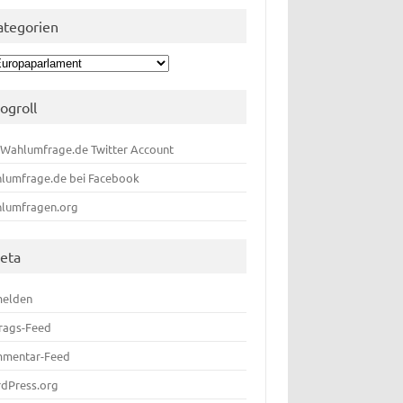
ategorien
egorien
logroll
 Wahlumfrage.de Twitter Account
lumfrage.de bei Facebook
lumfragen.org
eta
elden
trags-Feed
mentar-Feed
dPress.org