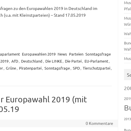
Mus
ragen zu den Europawahlen 2019 in Deutschland im
Pfa
h (u.a. mit Kleinstparteien) – Stand 17.05.2019
Mus
Wür
Wah
Bun
Wah
aparlament
Europawahlen 2019
News
Parteien
Sonntagsfrage
Mus
2019
,
AfD
,
Deutschland
,
Die LINKE
,
Die Partei
,
EU-Parlament
,
er
,
Grüne
,
Piratenpartei
,
Sonntagsfrage
,
SPD
,
Tierschutzpartei
,
S
20
r Europawahl 2019 (mit
201
B
.05.19
201
0 Kommentare
Bun