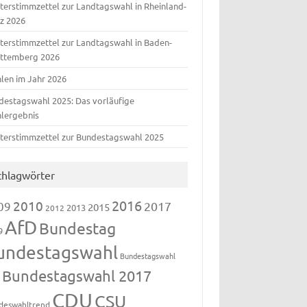
terstimmzettel zur Landtagswahl in Rheinland-
lz 2026
terstimmzettel zur Landtagswahl in Baden-
ttemberg 2026
len im Jahr 2026
destagswahl 2025: Das vorläufige
lergebnis
terstimmzettel zur Bundestagswahl 2025
chlagwörter
2016
2010
09
2017
2015
2013
2012
AfD
Bundestag
9
undestagswahl
Bundestagswahl
Bundestagswahl 2017
3
CDU
CSU
deswahltrend