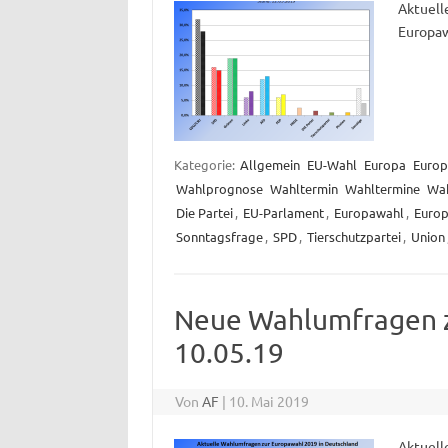
Aktuell
Europaw
Kategorie:
Allgemein
EU-Wahl
Europa
Europ
Wahlprognose
Wahltermin
Wahltermine
Wa
Die Partei
,
EU-Parlament
,
Europawahl
,
Euro
Sonntagsfrage
,
SPD
,
Tierschutzpartei
,
Union
Neue Wahlumfragen z
10.05.19
Von
AF
|
10. Mai 2019
Aktuell