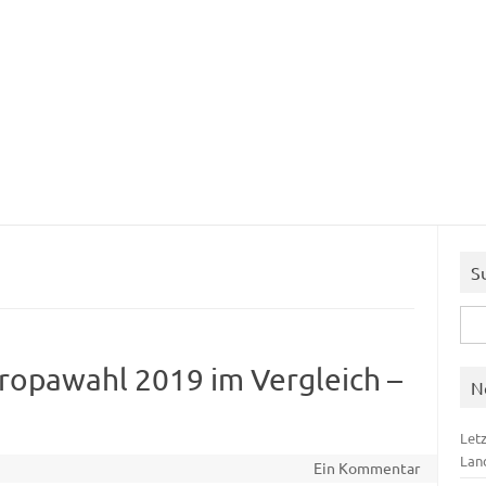
S
Suc
nach
ropawahl 2019 im Vergleich –
N
Let
Lan
Ein Kommentar