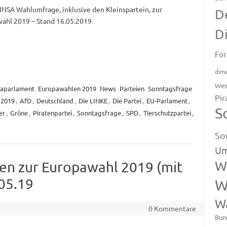
INSA Wahlumfrage, inklusive den Kleinspartein, zur
D
ahl 2019 – Stand 16.05.2019
D
For
dim
Wes
aparlament
Europawahlen 2019
News
Parteien
Sonntagsfrage
Pir
2019
,
AfD
,
Deutschland
,
Die LINKE
,
Die Partei
,
EU-Parlament
,
S
er
,
Grüne
,
Piratenpartei
,
Sonntagsfrage
,
SPD
,
Tierschutzpartei
,
So
Um
W
en zur Europawahl 2019 (mit
.05.19
W
W
0 Kommentare
Bun