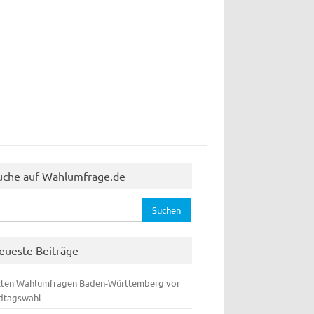
uche auf Wahlumfrage.de
hen
:
eueste Beiträge
zten Wahlumfragen Baden-Württemberg vor
dtagswahl