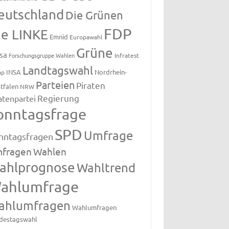
eutschland
Die Grünen
FDP
ie LINKE
Emnid
Europawahl
Grüne
sa
Forschungsgruppe Wahlen
Infratest
Landtagswahl
INSA
Nordrhein-
ap
Parteien
Piraten
tfalen
NRW
Regierung
atenpartei
onntagsfrage
SPD
Umfrage
nntagsfragen
fragen
Wahlen
ahlprognose
Wahltrend
ahlumfrage
ahlumfragen
Wahlumfragen
destagswahl