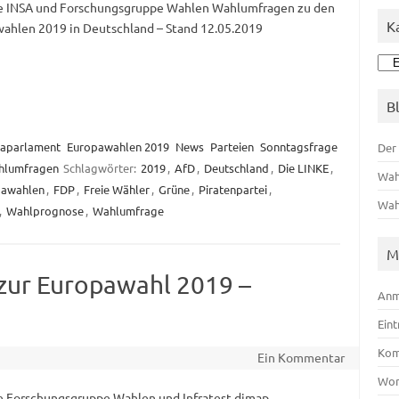
e INSA und Forschungsgruppe Wahlen Wahlumfragen zu den
K
ahlen 2019 in Deutschland – Stand 12.05.2019
Kat
B
aparlament
Europawahlen 2019
News
Parteien
Sonntagsfrage
Der
hlumfragen
Schlagwörter:
2019
,
AfD
,
Deutschland
,
Die LINKE
,
Wah
pawahlen
,
FDP
,
Freie Wähler
,
Grüne
,
Piratenpartei
,
Wah
,
Wahlprognose
,
Wahlumfrage
M
ur Europawahl 2019 –
Anm
Ein
Kom
Ein Kommentar
Wor
e Forschungsgruppe Wahlen und Infratest dimap