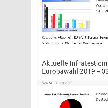
Wahlumf
10.05.2
Kategorie:
Allgemein
EU-Wahl
Europa
Europ
Wahlprognose
Wahltermin
Wahlumfragen
Aktuelle Infratest d
Europawahl 2019 – 0
Von
AF
|
3. Mai 2019
Neuste 
Deutsch