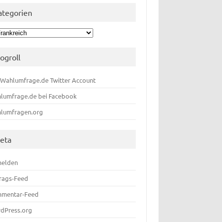
ategorien
egorien
logroll
 Wahlumfrage.de Twitter Account
lumfrage.de bei Facebook
lumfragen.org
eta
elden
trags-Feed
mentar-Feed
dPress.org