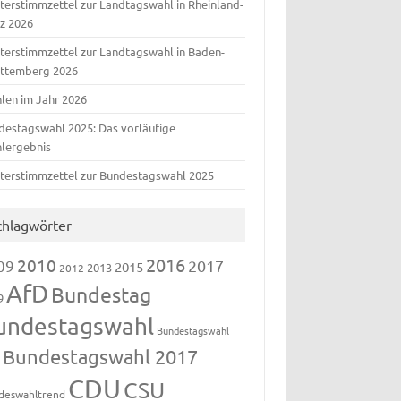
terstimmzettel zur Landtagswahl in Rheinland-
lz 2026
terstimmzettel zur Landtagswahl in Baden-
ttemberg 2026
len im Jahr 2026
destagswahl 2025: Das vorläufige
lergebnis
terstimmzettel zur Bundestagswahl 2025
chlagwörter
2016
2010
09
2017
2015
2013
2012
AfD
Bundestag
9
undestagswahl
Bundestagswahl
Bundestagswahl 2017
3
CDU
CSU
deswahltrend