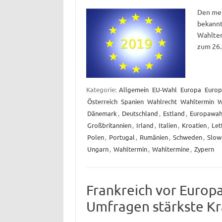
Den mei
bekannt
Wahlter
zum 26.
Kategorie:
Allgemein
EU-Wahl
Europa
Europ
Österreich
Spanien
Wahlrecht
Wahltermin
W
Dänemark
,
Deutschland
,
Estland
,
Europawah
Großbritannien
,
Irland
,
Italien
,
Kroatien
,
Let
Polen
,
Portugal
,
Rumänien
,
Schweden
,
Slow
Ungarn
,
Wahltermin
,
Wahltermine
,
Zypern
Frankreich vor Europa
Umfragen stärkste Kr