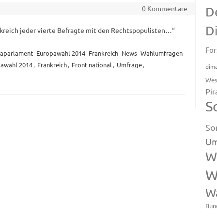
0 Kommentare
D
D
nkreich jeder vierte Befragte mit den Rechtspopulisten…“
For
aparlament
Europawahl 2014
Frankreich
News
Wahlumfragen
awahl 2014
,
Frankreich
,
Front national
,
Umfrage
,
dim
Wes
Pir
S
So
Um
W
W
W
Bun