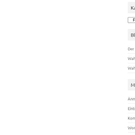
K
Kat
B
Der
Wah
Wah
M
Anm
Ein
Kom
Wor