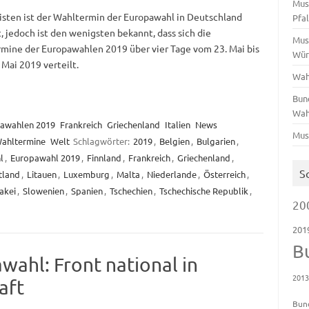
Mus
sten ist der Wahltermin der Europawahl in Deutschland
Pfa
, jedoch ist den wenigsten bekannt, dass sich die
Mus
mine der Europawahlen 2019 über vier Tage vom 23. Mai bis
Wür
 Mai 2019 verteilt.
Wah
Bun
Wah
awahlen 2019
Frankreich
Griechenland
Italien
News
Mus
ahltermine
Welt
Schlagwörter:
2019
,
Belgien
,
Bulgarien
,
l
,
Europawahl 2019
,
Finnland
,
Frankreich
,
Griechenland
,
S
tland
,
Litauen
,
Luxemburg
,
Malta
,
Niederlande
,
Österreich
,
akei
,
Slowenien
,
Spanien
,
Tschechien
,
Tschechische Republik
,
20
201
B
wahl: Front national in
201
aft
Bun