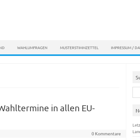
AND
WAHLUMFRAGEN
MUSTERSTIMMZETTEL
IMPRESSUM / D
S
Suc
nach
ahltermine in allen EU-
N
Let
Lan
0 Kommentare