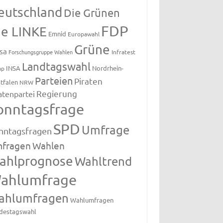
eutschland
Die Grünen
FDP
ie LINKE
Emnid
Europawahl
Grüne
sa
Forschungsgruppe Wahlen
Infratest
Landtagswahl
INSA
Nordrhein-
ap
Parteien
Piraten
tfalen
NRW
Regierung
atenpartei
onntagsfrage
SPD
Umfrage
nntagsfragen
fragen
Wahlen
ahlprognose
Wahltrend
ahlumfrage
ahlumfragen
Wahlumfragen
destagswahl