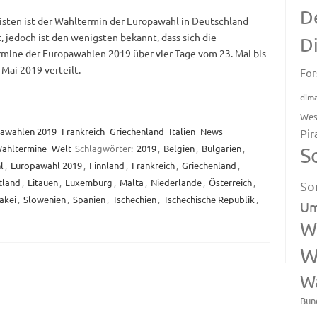
D
sten ist der Wahltermin der Europawahl in Deutschland
, jedoch ist den wenigsten bekannt, dass sich die
D
mine der Europawahlen 2019 über vier Tage vom 23. Mai bis
 Mai 2019 verteilt.
For
dim
Wes
awahlen 2019
Frankreich
Griechenland
Italien
News
Pir
ahltermine
Welt
Schlagwörter:
2019
,
Belgien
,
Bulgarien
,
S
l
,
Europawahl 2019
,
Finnland
,
Frankreich
,
Griechenland
,
tland
,
Litauen
,
Luxemburg
,
Malta
,
Niederlande
,
Österreich
,
So
akei
,
Slowenien
,
Spanien
,
Tschechien
,
Tschechische Republik
,
Um
W
W
W
Bun