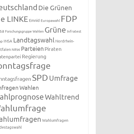
eutschland
Die Grünen
FDP
ie LINKE
Emnid
Europawahl
Grüne
sa
Forschungsgruppe Wahlen
Infratest
Landtagswahl
INSA
Nordrhein-
ap
Parteien
Piraten
tfalen
NRW
Regierung
atenpartei
onntagsfrage
SPD
Umfrage
nntagsfragen
fragen
Wahlen
ahlprognose
Wahltrend
ahlumfrage
ahlumfragen
Wahlumfragen
destagswahl