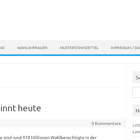
AND
WAHLUMFRAGEN
MUSTERSTIMMZETTEL
IMPRESSUM / D
S
Suc
nach
innt heute
N
0 Kommentare
Let
Lan
e sind rund 418 Millionen Wahlberechtigte in der