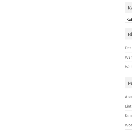
K
Kat
B
Der
Wah
Wah
M
Anm
Ein
Kom
Wor