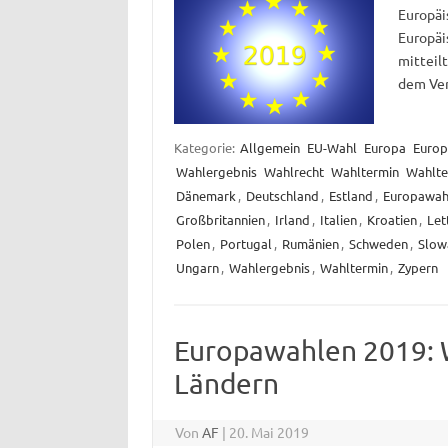
Europäi
Europäi
mitteil
dem Ver
Kategorie:
Allgemein
EU-Wahl
Europa
Europ
Wahlergebnis
Wahlrecht
Wahltermin
Wahlte
Dänemark
,
Deutschland
,
Estland
,
Europawah
Großbritannien
,
Irland
,
Italien
,
Kroatien
,
Let
Polen
,
Portugal
,
Rumänien
,
Schweden
,
Slow
Ungarn
,
Wahlergebnis
,
Wahltermin
,
Zypern
Europawahlen 2019: W
Ländern
Von
AF
|
20. Mai 2019