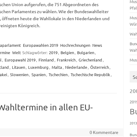
Mus
schen Union aufgerufen, die 751 Abgeordneten des
Pfa
schen Parlamentes zu wählen. Wie der Bundeswahlleiter
Mus
t, öffneten heute die Wahllokale in den Niederlanden und
Wür
einigten Königreich.
Wah
Bun
aparlament
Europawahlen 2019
Hochrechnungen
News
Wah
rmine
Welt
Schlagwörter:
2019
,
Belgien
,
Bulgarien
,
l
,
Europawahl 2019
,
Finnland
,
Frankreich
,
Griechenland
,
Mus
tland
,
Litauen
,
Luxemburg
,
Malta
,
Niederlande
,
Österreich
,
akei
,
Slowenien
,
Spanien
,
Tschechien
,
Tschechische Republik
,
S
20
201
ahltermine in allen EU-
B
201
0 Kommentare
Bun