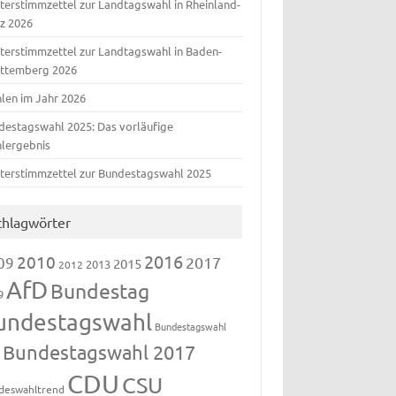
terstimmzettel zur Landtagswahl in Rheinland-
lz 2026
terstimmzettel zur Landtagswahl in Baden-
ttemberg 2026
len im Jahr 2026
destagswahl 2025: Das vorläufige
lergebnis
terstimmzettel zur Bundestagswahl 2025
chlagwörter
2016
2010
09
2017
2015
2013
2012
AfD
Bundestag
9
undestagswahl
Bundestagswahl
Bundestagswahl 2017
3
CDU
CSU
deswahltrend