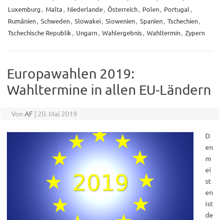
Luxemburg
,
Malta
,
Niederlande
,
Österreich
,
Polen
,
Portugal
,
Rumänien
,
Schweden
,
Slowakei
,
Slowenien
,
Spanien
,
Tschechien
,
Tschechische Republik
,
Ungarn
,
Wahlergebnis
,
Wahltermin
,
Zypern
Europawahlen 2019:
Wahltermine in allen EU-Ländern
Von
AF
|
20. Mai 2019
D
en
m
ei
st
en
ist
de