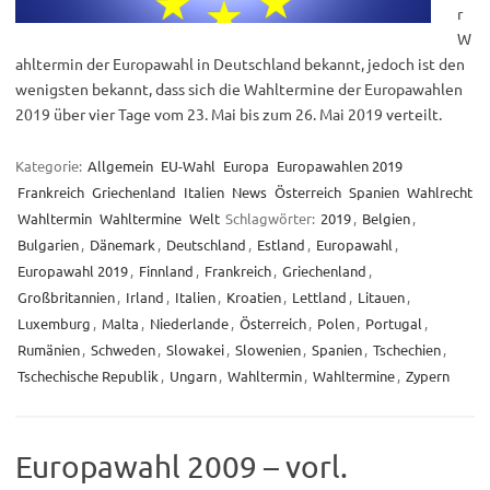
r
W
ahltermin der Europawahl in Deutschland bekannt, jedoch ist den
wenigsten bekannt, dass sich die Wahltermine der Europawahlen
2019 über vier Tage vom 23. Mai bis zum 26. Mai 2019 verteilt.
Kategorie:
Allgemein
EU-Wahl
Europa
Europawahlen 2019
Frankreich
Griechenland
Italien
News
Österreich
Spanien
Wahlrecht
Wahltermin
Wahltermine
Welt
Schlagwörter:
2019
,
Belgien
,
Bulgarien
,
Dänemark
,
Deutschland
,
Estland
,
Europawahl
,
Europawahl 2019
,
Finnland
,
Frankreich
,
Griechenland
,
Großbritannien
,
Irland
,
Italien
,
Kroatien
,
Lettland
,
Litauen
,
Luxemburg
,
Malta
,
Niederlande
,
Österreich
,
Polen
,
Portugal
,
Rumänien
,
Schweden
,
Slowakei
,
Slowenien
,
Spanien
,
Tschechien
,
Tschechische Republik
,
Ungarn
,
Wahltermin
,
Wahltermine
,
Zypern
Europawahl 2009 – vorl.