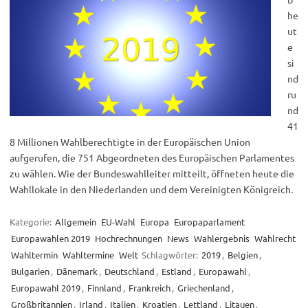
he
ut
e
si
nd
ru
nd
41
8 Millionen Wahlberechtigte in der Europäischen Union
aufgerufen, die 751 Abgeordneten des Europäischen Parlamentes
zu wählen. Wie der Bundeswahlleiter mitteilt, öffneten heute die
Wahllokale in den Niederlanden und dem Vereinigten Königreich.
Kategorie:
Allgemein
EU-Wahl
Europa
Europaparlament
Europawahlen 2019
Hochrechnungen
News
Wahlergebnis
Wahlrecht
Wahltermin
Wahltermine
Welt
Schlagwörter:
2019
,
Belgien
,
Bulgarien
,
Dänemark
,
Deutschland
,
Estland
,
Europawahl
,
Europawahl 2019
,
Finnland
,
Frankreich
,
Griechenland
,
Großbritannien
,
Irland
,
Italien
,
Kroatien
,
Lettland
,
Litauen
,