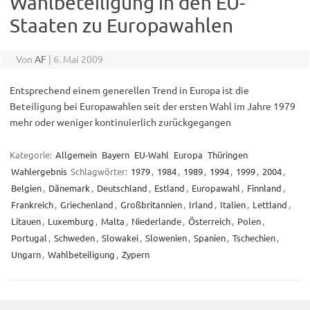
Wahlbeteiligung in den EU-
Staaten zu Europawahlen
Von
AF
|
6. Mai 2009
Entsprechend einem generellen Trend in Europa ist die
Beteiligung bei Europawahlen seit der ersten Wahl im Jahre 1979
mehr oder weniger kontinuierlich zurückgegangen
Kategorie:
Allgemein
Bayern
EU-Wahl
Europa
Thüringen
Wahlergebnis
Schlagwörter:
1979
,
1984
,
1989
,
1994
,
1999
,
2004
,
Belgien
,
Dänemark
,
Deutschland
,
Estland
,
Europawahl
,
Finnland
,
Frankreich
,
Griechenland
,
Großbritannien
,
Irland
,
Italien
,
Lettland
,
Litauen
,
Luxemburg
,
Malta
,
Niederlande
,
Österreich
,
Polen
,
Portugal
,
Schweden
,
Slowakei
,
Slowenien
,
Spanien
,
Tschechien
,
Ungarn
,
Wahlbeteiligung
,
Zypern