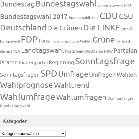
Bundestagswahl
Bundestag
Bundestagswahl 2013
CDU
CSU
Bundestagswahl 2017
Bundeswahltrend
Deutschland
Die LINKE
Die Grünen
Emnid
FDP
Grüne
Forsa
Europawahl
Forschungsgruppe Wahlen
Infratest
Landtagswahl
Parteien
INSA
Nordrhein-Westfalen
dimap
NRW
Sonntagsfrage
Piraten
Regierung
Piratenpartei
SPD
Umfrage
Umfragen
Wahlen
Sonntagsfragen
Wahlprognose
Wahltrend
Wahlumfrage
Wahlumfragen
Wahlumfragen
Bundestagswahl
Kategorien
Kategorien