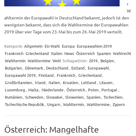
r
W
ahltermin der Europawahl in Deutschland bekannt, jedoch ist den
wenigsten bekannt, dass sich die Wahltermine der Europawahlen
2019 über vier Tage vom 23. Mai bis zum 26. Mai 2019 verteilt.
Kategorie:
Allgemein
EU-Wahl
Europa
Europawahlen 2019
Frankreich
Griechenland
Italien
News
Österreich
Spanien
Wahlrecht
Wahltermin
Wahltermine
Welt
Schlagwörter:
2019
,
Belgien
,
Bulgarien
,
Dänemark
,
Deutschland
,
Estland
,
Europawahl
,
Europawahl 2019
,
Finnland
,
Frankreich
,
Griechenland
,
Großbritannien
,
Irland
,
Italien
,
Kroatien
,
Lettland
,
Litauen
,
Luxemburg
,
Malta
,
Niederlande
,
Österreich
,
Polen
,
Portugal
,
Rumänien
,
Schweden
,
Slowakei
,
Slowenien
,
Spanien
,
Tschechien
,
Tschechische Republik
,
Ungarn
,
Wahltermin
,
Wahltermine
,
Zypern
Österreich: Mangelhafte