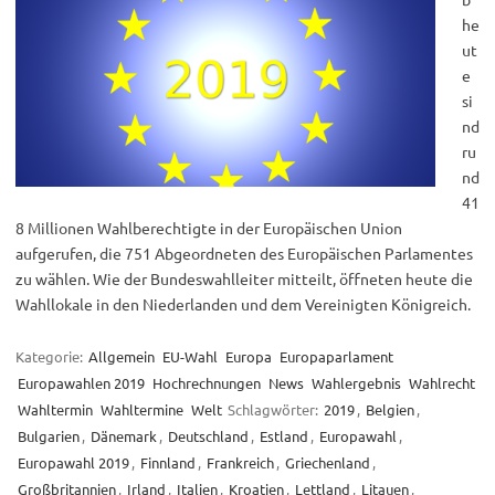
he
ut
e
si
nd
ru
nd
41
8 Millionen Wahlberechtigte in der Europäischen Union
aufgerufen, die 751 Abgeordneten des Europäischen Parlamentes
zu wählen. Wie der Bundeswahlleiter mitteilt, öffneten heute die
Wahllokale in den Niederlanden und dem Vereinigten Königreich.
Kategorie:
Allgemein
EU-Wahl
Europa
Europaparlament
Europawahlen 2019
Hochrechnungen
News
Wahlergebnis
Wahlrecht
Wahltermin
Wahltermine
Welt
Schlagwörter:
2019
,
Belgien
,
Bulgarien
,
Dänemark
,
Deutschland
,
Estland
,
Europawahl
,
Europawahl 2019
,
Finnland
,
Frankreich
,
Griechenland
,
Großbritannien
,
Irland
,
Italien
,
Kroatien
,
Lettland
,
Litauen
,