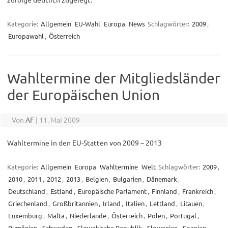
Kategorie:
Allgemein
EU-Wahl
Europa
News
Schlagwörter:
2009
,
Europawahl
,
Österreich
Wahltermine der Mitgliedsländer
der Europäischen Union
Von
AF
|
11. Mai 2009
Wahltermine in den EU-Statten von 2009 – 2013
Kategorie:
Allgemein
Europa
Wahltermine
Welt
Schlagwörter:
2009
,
2010
,
2011
,
2012
,
2013
,
Belgien
,
Bulgarien
,
Dänemark
,
Deutschland
,
Estland
,
Europäische Parlament
,
Finnland
,
Frankreich
,
Griechenland
,
Großbritannien
,
Irland
,
Italien
,
Lettland
,
Litauen
,
Luxemburg
,
Malta
,
Niederlande
,
Österreich
,
Polen
,
Portugal
,
Rumänien
,
Schweden
,
Slowakische Republik
,
Slowenien
,
Spanien
,