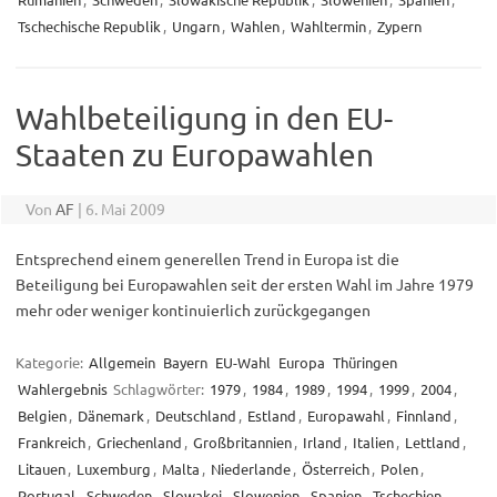
Tschechische Republik
,
Ungarn
,
Wahlen
,
Wahltermin
,
Zypern
Wahlbeteiligung in den EU-
Staaten zu Europawahlen
Von
AF
|
6. Mai 2009
Entsprechend einem generellen Trend in Europa ist die
Beteiligung bei Europawahlen seit der ersten Wahl im Jahre 1979
mehr oder weniger kontinuierlich zurückgegangen
Kategorie:
Allgemein
Bayern
EU-Wahl
Europa
Thüringen
Wahlergebnis
Schlagwörter:
1979
,
1984
,
1989
,
1994
,
1999
,
2004
,
Belgien
,
Dänemark
,
Deutschland
,
Estland
,
Europawahl
,
Finnland
,
Frankreich
,
Griechenland
,
Großbritannien
,
Irland
,
Italien
,
Lettland
,
Litauen
,
Luxemburg
,
Malta
,
Niederlande
,
Österreich
,
Polen
,
Portugal
,
Schweden
,
Slowakei
,
Slowenien
,
Spanien
,
Tschechien
,