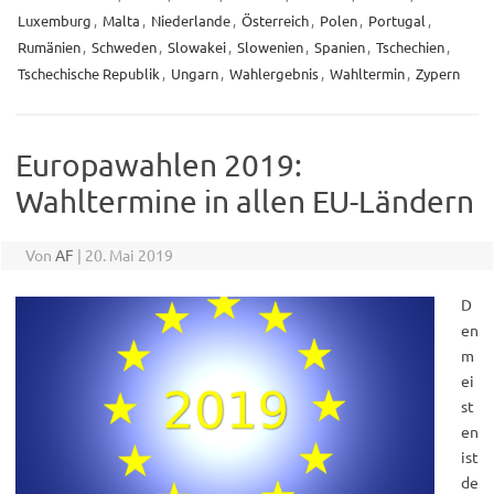
Luxemburg
,
Malta
,
Niederlande
,
Österreich
,
Polen
,
Portugal
,
Rumänien
,
Schweden
,
Slowakei
,
Slowenien
,
Spanien
,
Tschechien
,
Tschechische Republik
,
Ungarn
,
Wahlergebnis
,
Wahltermin
,
Zypern
Europawahlen 2019:
Wahltermine in allen EU-Ländern
Von
AF
|
20. Mai 2019
D
en
m
ei
st
en
ist
de