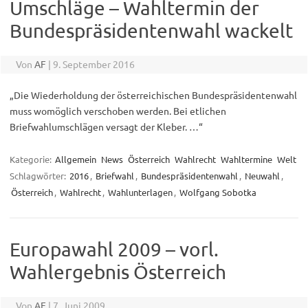
Umschläge – Wahltermin der
Bundespräsidentenwahl wackelt
Von
AF
|
9. September 2016
„Die Wiederholdung der österreichischen Bundespräsidentenwahl
muss womöglich verschoben werden. Bei etlichen
Briefwahlumschlägen versagt der Kleber. …“
Kategorie:
Allgemein
News
Österreich
Wahlrecht
Wahltermine
Welt
Schlagwörter:
2016
,
Briefwahl
,
Bundespräsidentenwahl
,
Neuwahl
,
Österreich
,
Wahlrecht
,
Wahlunterlagen
,
Wolfgang Sobotka
Europawahl 2009 – vorl.
Wahlergebnis Österreich
Von
AF
|
7. Juni 2009