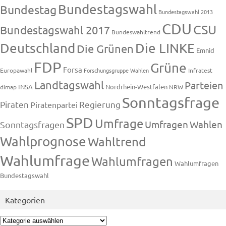
Bundestagswahl
Bundestag
Bundestagswahl 2013
CDU
CSU
Bundestagswahl 2017
Bundeswahltrend
Deutschland
Die LINKE
Die Grünen
Emnid
FDP
Grüne
Forsa
Europawahl
Forschungsgruppe Wahlen
Infratest
Landtagswahl
Parteien
INSA
Nordrhein-Westfalen
dimap
NRW
Sonntagsfrage
Piraten
Regierung
Piratenpartei
SPD
Umfrage
Umfragen
Wahlen
Sonntagsfragen
Wahlprognose
Wahltrend
Wahlumfrage
Wahlumfragen
Wahlumfragen
Bundestagswahl
Kategorien
Kategorien