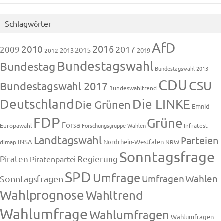
Schlagwörter
AfD
2016
2010
2009
2017
2015
2013
2019
2012
Bundestagswahl
Bundestag
Bundestagswahl 2013
CDU
CSU
Bundestagswahl 2017
Bundeswahltrend
Deutschland
Die LINKE
Die Grünen
Emnid
FDP
Grüne
Forsa
Europawahl
Forschungsgruppe Wahlen
Infratest
Landtagswahl
Parteien
INSA
Nordrhein-Westfalen
dimap
NRW
Sonntagsfrage
Piraten
Regierung
Piratenpartei
SPD
Umfrage
Umfragen
Wahlen
Sonntagsfragen
Wahlprognose
Wahltrend
Wahlumfrage
Wahlumfragen
Wahlumfragen