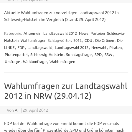
Aktuelle Wahlumfragen zur vorzeitigen Landtagswahl 2012 in
Schleswig-Holstein im Vergleich (Stand: 29. April 2012)
Kategorie:
Allgemein
Landtagswahl 2012
News
Parteien
Schleswig-
Holstein
Wahlumfragen
Schlagwörter:
2012
,
CDU
,
Die Grünen
,
Die
LINKE
,
FDP
,
Landtagswahl
,
Landtagswahl 2012
,
Neuwahl
,
Piraten
,
Piratenpartei
,
Schleswig-Holstein
,
Sonntagsfrage
,
SPD
,
SSW
,
Umfrage
,
Wahlumfrage
,
Wahlumfragen
Wahlumfragen zur Landtagswahl
2012 in NRW (29.04.12)
Von
AF
|
29. April 2012
FDP bei der Wahlumfrage von Emnid kommt die FDP erstmals
wieder über die fünf Prozenthürde. SPD und Grüne könnten nach