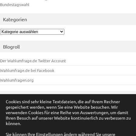
Bundestagswahl
Kategorien
Kategorien
Blogroll
Der Wahlumfrage.de Twitter Account
Wahlumfrage.de bei Facebook
Wahlumfragen.org
Meta
Cookies sind sehr kleine Textdateien, die auf Ihrem Rechner
gespeichert werden, wenn Sie eine Website besuchen. Wir
Anmelden
verwenden Cookies für eine Reihe von Auswertungen, um damit
Ihren Besuch auf unserer Website kontinuierlich zu verbessern zu
Eintrags-Feed
können.
Kommentar-Feed
Sie können Ihre Einstellungen ändern während Sie unsere