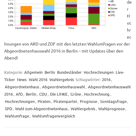
de
r
H
oc
hr
ec
hnungen von ARD und ZDF mit den letzten Wahlumfragen vor der
Abgeordnetenhauswahl 2016 in Berlin – mit Updates über den
Abend!
Kategorie:
Allgemein
Berlin
Bundesländer
Hochrechnungen
Live-
Ticker
News
Wahl 2016
Wahlergebnis
Schlagwörter:
2016
,
Abgeordnetenhaus
,
Abgeordnetenhauswahl
,
Abgeordnetenhauswahl
2016
,
AfD
,
Berlin
,
CDU
,
Die LINKE
,
Grüne
,
Hochrechnung
,
Hochrechnungen
,
Piraten
,
Piratenpartei
,
Prognose
,
Sonntagsfrage
,
SPD
,
Wahl zum Abgeordnetenhaus
,
Wahlergebnis
,
Wahlprognose
,
Wahlumfrage
,
Wahlumfragenvergleich