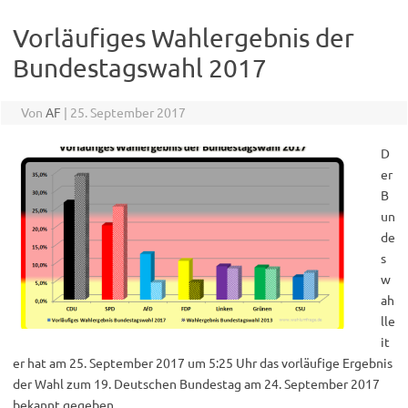
Vorläufiges Wahlergebnis der
Bundestagswahl 2017
Von
AF
|
25. September 2017
D
er
B
un
de
s
w
ah
lle
it
er hat am 25. September 2017 um 5:25 Uhr das vorläufige Ergebnis
der Wahl zum 19. Deutschen Bundestag am 24. September 2017
bekannt gegeben.