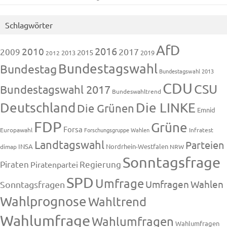
Schlagwörter
AfD
2016
2010
2009
2017
2015
2013
2019
2012
Bundestagswahl
Bundestag
Bundestagswahl 2013
CDU
CSU
Bundestagswahl 2017
Bundeswahltrend
Deutschland
Die LINKE
Die Grünen
Emnid
FDP
Grüne
Forsa
Europawahl
Forschungsgruppe Wahlen
Infratest
Landtagswahl
Parteien
INSA
Nordrhein-Westfalen
dimap
NRW
Sonntagsfrage
Piraten
Regierung
Piratenpartei
SPD
Umfrage
Umfragen
Wahlen
Sonntagsfragen
Wahlprognose
Wahltrend
Wahlumfrage
Wahlumfragen
Wahlumfragen