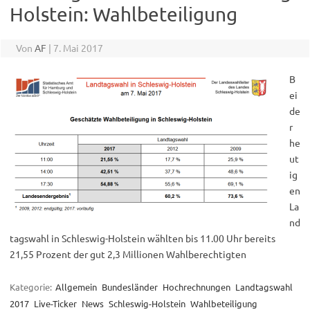
Holstein: Wahlbeteiligung
Von
AF
|
7. Mai 2017
B
ei
de
r
he
ut
ig
en
La
nd
tagswahl in Schleswig-Holstein wählten bis 11.00 Uhr bereits
21,55 Prozent der gut 2,3 Millionen Wahlberechtigten
Kategorie:
Allgemein
Bundesländer
Hochrechnungen
Landtagswahl
2017
Live-Ticker
News
Schleswig-Holstein
Wahlbeteiligung