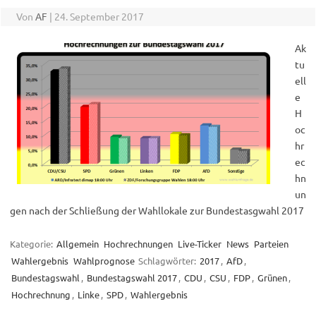
Von
AF
|
24. September 2017
Ak
tu
ell
e
H
oc
hr
ec
hn
un
gen nach der Schließung der Wahllokale zur Bundestasgwahl 2017
Kategorie:
Allgemein
Hochrechnungen
Live-Ticker
News
Parteien
Wahlergebnis
Wahlprognose
Schlagwörter:
2017
,
AfD
,
Bundestagswahl
,
Bundestagswahl 2017
,
CDU
,
CSU
,
FDP
,
Grünen
,
Hochrechnung
,
Linke
,
SPD
,
Wahlergebnis