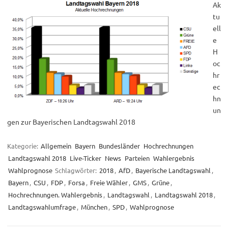
Ak
tu
ell
e
H
oc
hr
ec
hn
un
gen zur Bayerischen Landtagswahl 2018
Kategorie:
Allgemein
Bayern
Bundesländer
Hochrechnungen
Landtagswahl 2018
Live-Ticker
News
Parteien
Wahlergebnis
Wahlprognose
Schlagwörter:
2018
,
AfD
,
Bayerische Landtagswahl
,
Bayern
,
CSU
,
FDP
,
Forsa
,
Freie Wähler
,
GMS
,
Grüne
,
Hochrechnungen. Wahlergebnis
,
Landtagswahl
,
Landtagswahl 2018
,
Landtagswahlumfrage
,
München
,
SPD
,
Wahlprognose