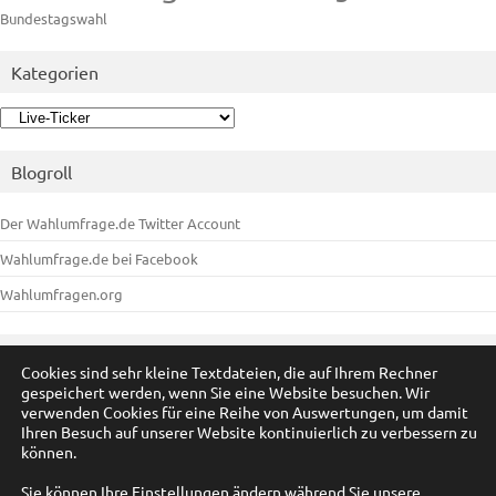
Bundestagswahl
Kategorien
Kategorien
Blogroll
Der Wahlumfrage.de Twitter Account
Wahlumfrage.de bei Facebook
Wahlumfragen.org
Meta
Cookies sind sehr kleine Textdateien, die auf Ihrem Rechner
gespeichert werden, wenn Sie eine Website besuchen. Wir
Anmelden
verwenden Cookies für eine Reihe von Auswertungen, um damit
Ihren Besuch auf unserer Website kontinuierlich zu verbessern zu
Eintrags-Feed
können.
Kommentar-Feed
Sie können Ihre Einstellungen ändern während Sie unsere