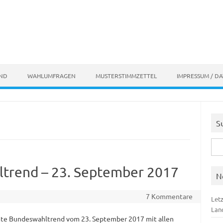
AND
WAHLUMFRAGEN
MUSTERSTIMMZETTEL
IMPRESSUM / D
S
Suc
nach
ltrend – 23. September 2017
N
7 Kommentare
Let
Lan
zte Bundeswahltrend vom 23. September 2017 mit allen