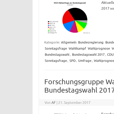
Aktuell
2017 vo
Kategorie:
Allgemein
Bundesregierung
Bund
Sonntagsfrage
Wahlkampf
Wahlprognose
W
Bundestagswahl
,
Bundestagswahl 2017
,
CDU
Sonntagsfrage
,
SPD
,
Umfrage
,
Wahlprogno
Forschungsgruppe Wa
Bundestagswahl 2017
Von
AF
|
21. September 2017
Forschu