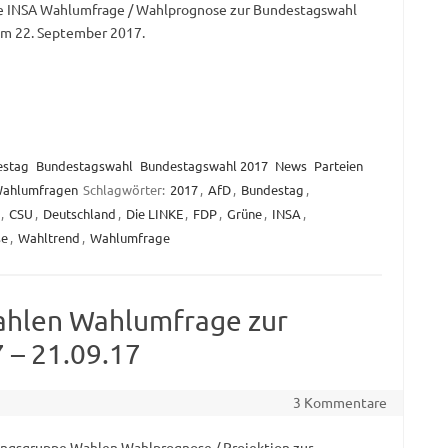
e INSA Wahlumfrage / Wahlprognose zur Bundestagswahl
m 22. September 2017.
estag
Bundestagswahl
Bundestagswahl 2017
News
Parteien
ahlumfragen
Schlagwörter:
2017
,
AfD
,
Bundestag
,
,
CSU
,
Deutschland
,
Die LINKE
,
FDP
,
Grüne
,
INSA
,
se
,
Wahltrend
,
Wahlumfrage
hlen Wahlumfrage zur
 – 21.09.17
3 Kommentare
ngsgruppe Wahlen Wahlprognose / Projektion zur