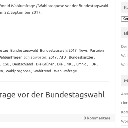
Emnid Wahlumfrage / Wahlprognose vor der Bundestagswahl
K
m 22. September 2017.
Kat
B
Der
estag
Bundestagswahl
Bundestagswahl 2017
News
Parteien
Wah
ahlumfragen
Schlagwörter:
2017
,
AfD
,
Bundeskanzler
,
,
CSU
,
Deutschland
,
Die Grünen
,
Die LINKE
,
Emnid
,
FDP
,
Wah
en
,
Wahlprognose
,
Wahltrend
,
Wahlumfrage
M
rage vor der Bundestagswahl
Anm
Ein
Kom
0 Kommentare
Wor