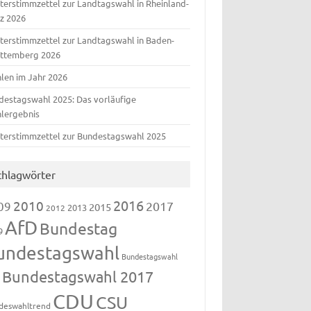
terstimmzettel zur Landtagswahl in Rheinland-
lz 2026
terstimmzettel zur Landtagswahl in Baden-
ttemberg 2026
len im Jahr 2026
destagswahl 2025: Das vorläufige
lergebnis
terstimmzettel zur Bundestagswahl 2025
chlagwörter
2016
2010
09
2017
2015
2013
2012
AfD
Bundestag
9
undestagswahl
Bundestagswahl
Bundestagswahl 2017
3
CDU
CSU
deswahltrend