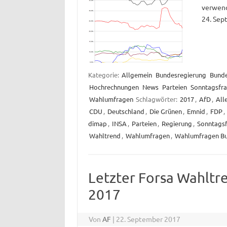
verwend
24. Sep
Kategorie:
Allgemein
Bundesregierung
Bund
Hochrechnungen
News
Parteien
Sonntagsfr
Wahlumfragen
Schlagwörter:
2017
,
AfD
,
All
CDU
,
Deutschland
,
Die Grünen
,
Emnid
,
FDP
,
dimap
,
INSA
,
Parteien
,
Regierung
,
Sonntags
Wahltrend
,
Wahlumfragen
,
Wahlumfragen B
Letzter Forsa Wahltr
2017
Von
AF
|
22. September 2017