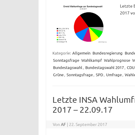
Letzte 
2017 vo
Kategorie:
Allgemein
Bundesregierung
Bund
Sonntagsfrage
Wahlkampf
Wahlprognose
W
Bundestagswahl
,
Bundestagswahl 2017
,
CDU
Grüne
,
Sonntagsfrage
,
SPD
,
Umfrage
,
Wahl
Letzte INSA Wahlumf
2017 – 22.09.17
Von
AF
|
22. September 2017