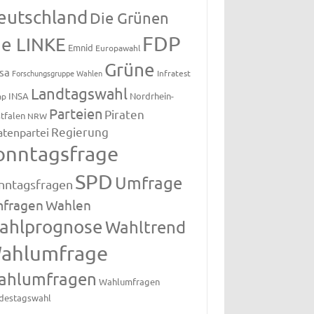
eutschland
Die Grünen
FDP
ie LINKE
Emnid
Europawahl
Grüne
sa
Forschungsgruppe Wahlen
Infratest
Landtagswahl
INSA
Nordrhein-
ap
Parteien
Piraten
tfalen
NRW
Regierung
atenpartei
onntagsfrage
SPD
Umfrage
nntagsfragen
fragen
Wahlen
ahlprognose
Wahltrend
ahlumfrage
ahlumfragen
Wahlumfragen
destagswahl