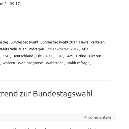
m 21.09.17
estag
Bundestagswahl
Bundestagswahl 2017
News
Parteien
ahltermin
Wahlumfragen
Schlagwörter:
2017
,
AfD
,
,
CSU
,
Deutschland
,
Die LINKE
,
FDP
,
GMS
,
Grüne
,
Piraten
,
,
Wahlen
,
Wahlprognose
,
Wahltrend
,
Wahlumfrage
,
trend zur Bundestagswahl
4 Kommentare