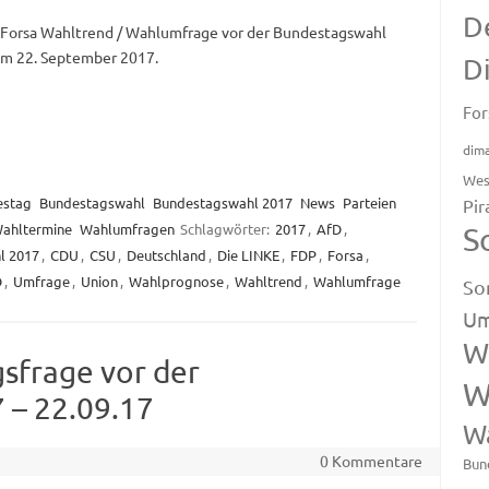
D
 Forsa Wahltrend / Wahlumfrage vor der Bundestagswahl
m 22. September 2017.
D
For
dim
Wes
estag
Bundestagswahl
Bundestagswahl 2017
News
Parteien
Pir
ahltermine
Wahlumfragen
Schlagwörter:
2017
,
AfD
,
S
l 2017
,
CDU
,
CSU
,
Deutschland
,
Die LINKE
,
FDP
,
Forsa
,
D
,
Umfrage
,
Union
,
Wahlprognose
,
Wahltrend
,
Wahlumfrage
So
Um
W
sfrage vor der
W
 – 22.09.17
W
0 Kommentare
Bun