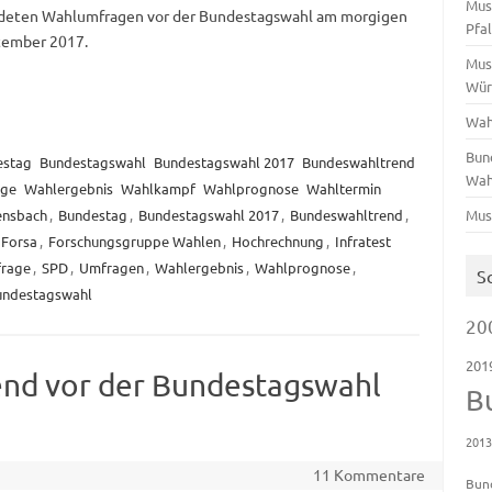
Mus
eten Wahlumfragen vor der Bundestagswahl am morgigen
Pfa
tember 2017.
Mus
Wür
Wah
Bun
estag
Bundestagswahl
Bundestagswahl 2017
Bundeswahltrend
Wah
age
Wahlergebnis
Wahlkampf
Wahlprognose
Wahltermin
ensbach
,
Bundestag
,
Bundestagswahl 2017
,
Bundeswahltrend
,
Mus
Forsa
,
Forschungsgruppe Wahlen
,
Hochrechnung
,
Infratest
frage
,
SPD
,
Umfragen
,
Wahlergebnis
,
Wahlprognose
,
S
undestagswahl
20
201
end vor der Bundestagswahl
B
201
11 Kommentare
Bun