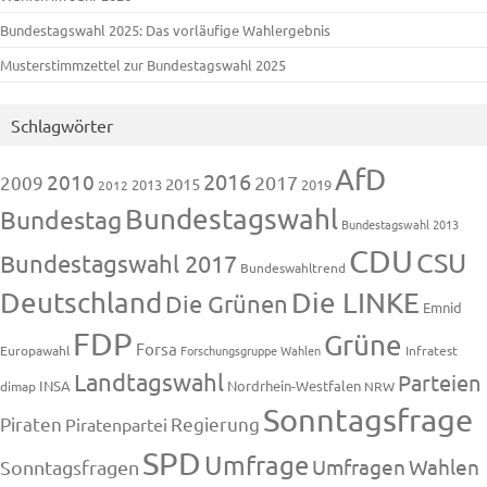
Bundestagswahl 2025: Das vorläufige Wahlergebnis
Musterstimmzettel zur Bundestagswahl 2025
Schlagwörter
AfD
2016
2010
2009
2017
2015
2013
2019
2012
Bundestagswahl
Bundestag
Bundestagswahl 2013
CDU
CSU
Bundestagswahl 2017
Bundeswahltrend
Deutschland
Die LINKE
Die Grünen
Emnid
FDP
Grüne
Forsa
Europawahl
Forschungsgruppe Wahlen
Infratest
Landtagswahl
Parteien
INSA
Nordrhein-Westfalen
dimap
NRW
Sonntagsfrage
Piraten
Regierung
Piratenpartei
SPD
Umfrage
Umfragen
Wahlen
Sonntagsfragen