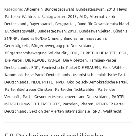
Kategorie:
Allgemein
Bundestagswahl
Bundestagswahl 2013
News
Parteien
Wahlrecht
Schlagwörter:
2013
,
AfD
,
Alternative für
Deutschland
,
Bayernpartei
,
Bergpartei
,
Bund für Gesamtdeutschland
,
Bundestagswahl
,
Bundestagswahl 2013
,
Bundeswahlleiter
,
Bündnis
21/RRP
,
Bündnis 90/Die Grünen
,
Bündnis für Innovation &
Gerechtigkeit
,
Bürgerbewegung pro Deutschland
,
Bürgerrechtsbewegung Solidarität
,
CDU
,
CHRISTLICHE MITTE
,
CSU
,
Die Partei
,
DIE REPUBLIKANER
,
Die Violetten
,
Familien-Partei
Deutschlands
,
FDP
,
Feministische Partei DIE FRAUEN
,
Freie Wähler
,
Kommunistische Partei Deutschlands
,
Marxistisch-Leninistische Partei
Deutschlands
,
NEUE MITTE
,
NPD
,
Ökologisch-Demokratische Partei
,
Partei Bibeltreuer Christen
,
Partei der Nichtwähler
,
Partei der
Vernunft
,
Partei Gesunder Menschenverstand Deutschland
,
PARTEI
MENSCH UMWELT TIERSCHUTZ
,
Parteien
,
Piraten
,
RENTNER Partei
Deutschland
,
Sektion der Vierten Internationale
,
SPD
,
Wahlrecht