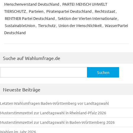
Menschenverstand Deutschland
,
PARTEI MENSCH UMWELT
TIERSCHUTZ
,
Parteien
,
Piratenpartei Deutschland
,
Rechtsstaat
,
RENTNER Partei Deutschland
,
Sektion der Vierten Internationale
,
SustainableUnion
,
Tierschutz
,
Union der Menschlichkeit
,
WasserPartei
Deutschland
Suche auf Wahlumfrage.de
Suchen
nach:
Neueste Beiträge
Letzten Wahlumfragen Baden-Württemberg vor Landtagswahl
Musterstimmzettel zur Landtagswahl in Rheinland-Pfalz 2026
Musterstimmzettel zur Landtagswahl in Baden-Württemberg 2026
Wahlen im Jahr 2026