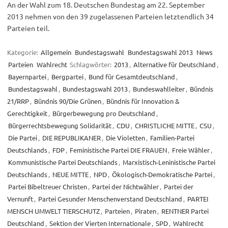
An der Wahl zum 18. Deutschen Bundestag am 22. September
2013 nehmen von den 39 zugelassenen Parteien letztendlich 34
Parteien teil.
Kategorie:
Allgemein
Bundestagswahl
Bundestagswahl 2013
News
Parteien
Wahlrecht
Schlagwörter:
2013
,
Alternative für Deutschland
,
Bayernpartei
,
Bergpartei
,
Bund für Gesamtdeutschland
,
Bundestagswahl
,
Bundestagswahl 2013
,
Bundeswahlleiter
,
Bündnis
21/RRP
,
Bündnis 90/Die Grünen
,
Bündnis für Innovation &
Gerechtigkeit
,
Bürgerbewegung pro Deutschland
,
Bürgerrechtsbewegung Solidarität
,
CDU
,
CHRISTLICHE MITTE
,
CSU
,
Die Partei
,
DIE REPUBLIKANER
,
Die Violetten
,
Familien-Partei
Deutschlands
,
FDP
,
Feministische Partei DIE FRAUEN
,
Freie Wähler
,
Kommunistische Partei Deutschlands
,
Marxistisch-Leninistische Partei
Deutschlands
,
NEUE MITTE
,
NPD
,
Ökologisch-Demokratische Partei
,
Partei Bibeltreuer Christen
,
Partei der Nichtwähler
,
Partei der
Vernunft
,
Partei Gesunder Menschenverstand Deutschland
,
PARTEI
MENSCH UMWELT TIERSCHUTZ
,
Parteien
,
Piraten
,
RENTNER Partei
Deutschland
,
Sektion der Vierten Internationale
,
SPD
,
Wahlrecht