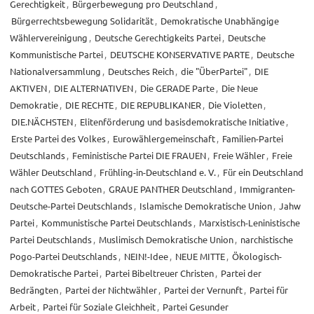
Gerechtigkeit
,
Bürgerbewegung pro Deutschland
,
Bürgerrechtsbewegung Solidarität
,
Demokratische Unabhängige
Wählervereinigung
,
Deutsche Gerechtigkeits Partei
,
Deutsche
Kommunistische Partei
,
DEUTSCHE KONSERVATIVE PARTE
,
Deutsche
Nationalversammlung
,
Deutsches Reich
,
die "ÜberPartei"
,
DIE
AKTIVEN
,
DIE ALTERNATIVEN
,
Die GERADE Parte
,
Die Neue
Demokratie
,
DIE RECHTE
,
DIE REPUBLIKANER
,
Die Violetten
,
DIE.NÄCHSTEN
,
Elitenförderung und basisdemokratische Initiative
,
Erste Partei des Volkes
,
Eurowählergemeinschaft
,
Familien-Partei
Deutschlands
,
Feministische Partei DIE FRAUEN
,
Freie Wähler
,
Freie
Wähler Deutschland
,
Frühling-in-Deutschland e. V.
,
Für ein Deutschland
nach GOTTES Geboten
,
GRAUE PANTHER Deutschland
,
Immigranten-
Deutsche-Partei Deutschlands
,
Islamische Demokratische Union
,
Jahw
Partei
,
Kommunistische Partei Deutschlands
,
Marxistisch-Leninistische
Partei Deutschlands
,
Muslimisch Demokratische Union
,
narchistische
Pogo-Partei Deutschlands
,
NEIN!-Idee
,
NEUE MITTE
,
Ökologisch-
Demokratische Partei
,
Partei Bibeltreuer Christen
,
Partei der
Bedrängten
,
Partei der Nichtwähler
,
Partei der Vernunft
,
Partei für
Arbeit
,
Partei für Soziale Gleichheit
,
Partei Gesunder