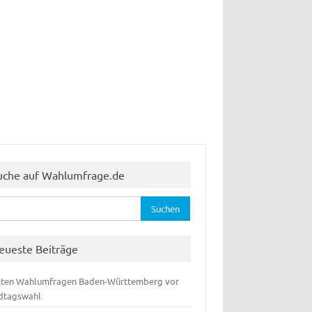
uche auf Wahlumfrage.de
hen
:
eueste Beiträge
zten Wahlumfragen Baden-Württemberg vor
dtagswahl