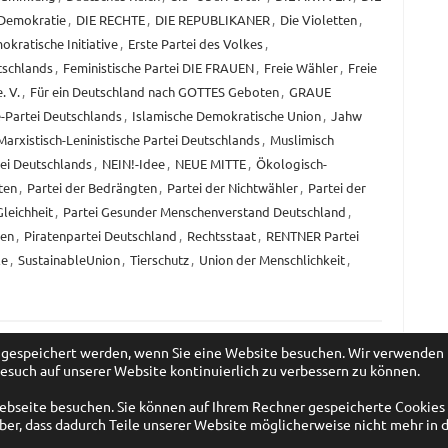
 Demokratie
,
DIE RECHTE
,
DIE REPUBLIKANER
,
Die Violetten
,
kratische Initiative
,
Erste Partei des Volkes
,
tschlands
,
Feministische Partei DIE FRAUEN
,
Freie Wähler
,
Freie
. V.
,
Für ein Deutschland nach GOTTES Geboten
,
GRAUE
-Partei Deutschlands
,
Islamische Demokratische Union
,
Jahw
Marxistisch-Leninistische Partei Deutschlands
,
Muslimisch
tei Deutschlands
,
NEIN!-Idee
,
NEUE MITTE
,
Ökologisch-
ten
,
Partei der Bedrängten
,
Partei der Nichtwähler
,
Partei der
Gleichheit
,
Partei Gesunder Menschenverstand Deutschland
,
ien
,
Piratenpartei Deutschland
,
Rechtsstaat
,
RENTNER Partei
le
,
SustainableUnion
,
Tierschutz
,
Union der Menschlichkeit
,
er gespeichert werden, wenn Sie eine Website besuchen. Wir verwenden
esuch auf unserer Website kontinuierlich zu verbessern zu können.
Webseite besuchen. Sie können auf Ihrem Rechner gespeicherte Cookies
er, dass dadurch Teile unserer Website möglicherweise nicht mehr in 