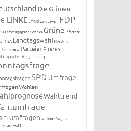
eutschland
Die Grünen
FDP
ie LINKE
Emnid
Europawahl
Grüne
sa
Forschungsgruppe Wahlen
Infratest
Landtagswahl
INSA
Nordrhein-
ap
Parteien
Piraten
tfalen
NRW
Regierung
atenpartei
onntagsfrage
SPD
Umfrage
nntagsfragen
fragen
Wahlen
ahlprognose
Wahltrend
ahlumfrage
ahlumfragen
Wahlumfragen
destagswahl