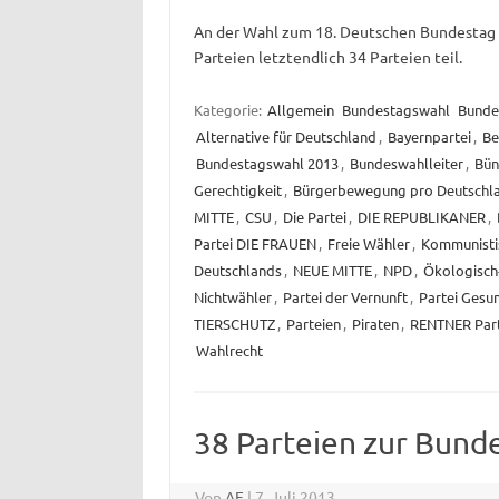
An der Wahl zum 18. Deutschen Bundestag
Parteien letztendlich 34 Parteien teil.
Kategorie:
Allgemein
Bundestagswahl
Bunde
Alternative für Deutschland
,
Bayernpartei
,
Be
Bundestagswahl 2013
,
Bundeswahlleiter
,
Bün
Gerechtigkeit
,
Bürgerbewegung pro Deutschl
MITTE
,
CSU
,
Die Partei
,
DIE REPUBLIKANER
,
Partei DIE FRAUEN
,
Freie Wähler
,
Kommunistis
Deutschlands
,
NEUE MITTE
,
NPD
,
Ökologisch
Nichtwähler
,
Partei der Vernunft
,
Partei Gesu
TIERSCHUTZ
,
Parteien
,
Piraten
,
RENTNER Part
Wahlrecht
38 Parteien zur Bund
Von
AF
|
7. Juli 2013