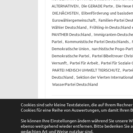
ALTERNATIVEN
,
Die GERADE Parte
,
Die Neue
DIE.NÄCHSTEN
,
Elitenförderung und basisdemo
Eurowählergemeinschaft
,
Familien-Partei Deu
Wähler Deutschland
,
Frühling-in-Deutschland e
PANTHER Deutschland
,
Immigranten-Deutsche
Partei
,
Kommunistische Partei Deutschlands
,
Demokratische Union
,
narchistische Pogo-Par
Demokratische Partei
,
Partei Bibeltreuer Chris
Vernunft
,
Partei für Arbeit
,
Partei für Soziale 
PARTEI MENSCH UMWELT TIERSCHUTZ
,
Parte
Deutschland
,
Sektion der Vierten Internationa
WasserPartei Deutschland
Cookies sind sehr kleine Textdateien, die auf Ihrem Rechn
Cookies für eine Reihe von Auswertungen, um damit Ihren B
Sie können Ihre Einstellungen ändern während Sie unsere 
ebenso weitgehend wieder entfernen. Bitte bedenken Sie ab
gedachten Art und Weise nutzbar sind.