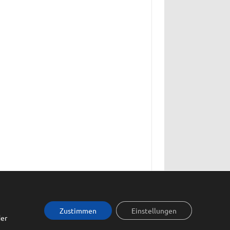
© by A. Füßmann 2009-2025
Zustimmen
Einstellungen
der
Iconic One
Theme | Powered by
Wordpress