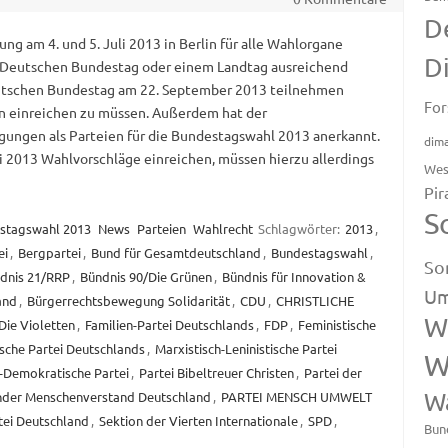
D
ng am 4. und 5. Juli 2013 in Berlin für alle Wahlorgane
D
 im Deutschen Bundestag oder einem Landtag ausreichend
eutschen Bundestag am 22. September 2013 teilnehmen
For
n einreichen zu müssen. Außerdem hat der
gungen als Parteien für die Bundestagswahl 2013 anerkannt.
dim
i 2013 Wahlvorschläge einreichen, müssen hierzu allerdings
Wes
Pir
S
stagswahl 2013
News
Parteien
Wahlrecht
Schlagwörter:
2013
,
ei
,
Bergpartei
,
Bund für Gesamtdeutschland
,
Bundestagswahl
,
So
dnis 21/RRP
,
Bündnis 90/Die Grünen
,
Bündnis für Innovation &
Um
and
,
Bürgerrechtsbewegung Solidarität
,
CDU
,
CHRISTLICHE
W
Die Violetten
,
Familien-Partei Deutschlands
,
FDP
,
Feministische
che Partei Deutschlands
,
Marxistisch-Leninistische Partei
W
-Demokratische Partei
,
Partei Bibeltreuer Christen
,
Partei der
W
nder Menschenverstand Deutschland
,
PARTEI MENSCH UMWELT
ei Deutschland
,
Sektion der Vierten Internationale
,
SPD
,
Bun