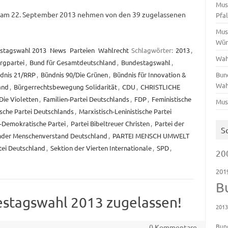
Mus
 am 22. September 2013 nehmen von den 39 zugelassenen
Pfa
Mus
Wür
stagswahl 2013
News
Parteien
Wahlrecht
Schlagwörter:
2013
,
Wah
rgpartei
,
Bund für Gesamtdeutschland
,
Bundestagswahl
,
dnis 21/RRP
,
Bündnis 90/Die Grünen
,
Bündnis für Innovation &
Bun
Wah
and
,
Bürgerrechtsbewegung Solidarität
,
CDU
,
CHRISTLICHE
Die Violetten
,
Familien-Partei Deutschlands
,
FDP
,
Feministische
Mus
che Partei Deutschlands
,
Marxistisch-Leninistische Partei
-Demokratische Partei
,
Partei Bibeltreuer Christen
,
Partei der
S
nder Menschenverstand Deutschland
,
PARTEI MENSCH UMWELT
ei Deutschland
,
Sektion der Vierten Internationale
,
SPD
,
20
201
B
estagswahl 2013 zugelassen!
201
Bun
0 Kommentare