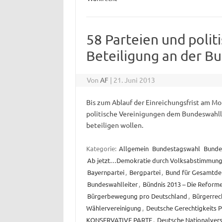
58 Parteien und poli
Beteiligung an der B
Von
AF
|
21. Juni 2013
Bis zum Ablauf der Einreichungsfrist am Mo
politische Vereinigungen dem Bundeswahlle
beteiligen wollen.
Kategorie:
Allgemein
Bundestagswahl
Bunde
Ab jetzt…Demokratie durch Volksabstimmun
Bayernpartei
,
Bergpartei
,
Bund für Gesamtde
Bundeswahlleiter
,
Bündnis 2013 – Die Reform
Bürgerbewegung pro Deutschland
,
Bürgerrec
Wählervereinigung
,
Deutsche Gerechtigkeits P
KONSERVATIVE PARTE
,
Deutsche Nationalve