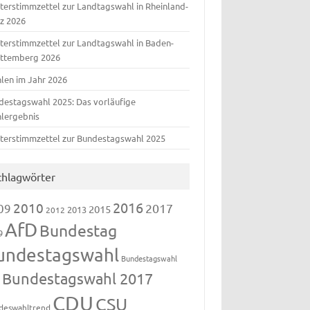
terstimmzettel zur Landtagswahl in Rheinland-
lz 2026
terstimmzettel zur Landtagswahl in Baden-
ttemberg 2026
len im Jahr 2026
destagswahl 2025: Das vorläufige
lergebnis
terstimmzettel zur Bundestagswahl 2025
chlagwörter
2016
2010
09
2017
2015
2013
2012
AfD
Bundestag
9
undestagswahl
Bundestagswahl
Bundestagswahl 2017
3
CDU
CSU
deswahltrend