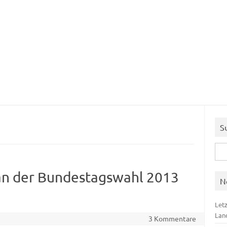
S
Suc
nach
an der Bundestagswahl 2013
N
Let
Lan
3 Kommentare