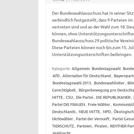
Der Bundeswahlausschuss hat in seiner Sitzu
verbindlich festgestellt, dass 9 Parteien
vertreten sind und an der Wahl zum 18. D
können, ohne Unterstützungsunterschrifte
Bundeswahlausschuss 29 politische Vereini
Diese Parteien können noch bis zum 15. Jul
Unterstützungsunterschriften beibringen.
Kategorie:
Allgemein
Bundestagswahl
Bunde
AfD
,
Alternative für Deutschland
,
Bayernpart
Bundestagswahl 2013
,
Bundeswahlleiter
,
Bün
Gerechtigkeit
,
Bürgerbewegung pro Deutschl
MITTE
,
CSU
,
Die Partei
,
DIE REPUBLIKANER
,
Partei DIE FRAUEN
,
Freie Wähler
,
Kommunistis
Deutschlands
,
NEUE MITTE
,
NPD
,
Ökologisch
Nichtwähler
,
Partei der Vernunft
,
Partei Gesu
TIERSCHUTZ
,
Parteien
,
Piraten
,
RENTNER Part
Wahlrecht