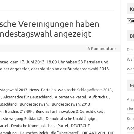
K
Kat
tische Vereinigungen haben
undestagswahl angezeigt
B
5 Kommentare
Der
Wah
ntag, dem 17. Juni 2013, 18.00 Uhr haben 58 Parteien und
iter angezeigt, dass sie sich an der Bundestagswahl 2013
Wah
M
stagswahl 2013
News
Parteien
Wahlrecht
Schlagwörter:
2013
,
g
,
Alternative für Deutschland
,
Alternative Partei
,
Aufbruch C
,
Anm
utschland
,
Bundestagswahl
,
Bundestagswahl 2013
,
Ein
er
,
Bündnis 21/RRP
,
Bündnis für Innovation & Gerechtigkeit
,
htsbewegung Solidarität
,
Demokratische Unabhängige
Kom
artei
,
Deutsche Kommunistische Partei
,
DEUTSCHE
Wor
rsammlung
,
Deutsches Reich
,
die "ÜberPartei"
,
DIE AKTIVEN
,
DIE