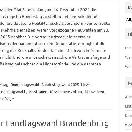
K
anzler Olaf Scholz plant, am 16. Dezember 2024 die
ensfrage im Bundestag zu stellen – ein entscheidender
Kat
 der die deutsche Politiklandschaft verändern könnte. Sollte
e Mehrheit erhalten, wären vorgezogene Neuwahlen am 23.
B
 2025 denkbar. Die Vertrauensfrage, ein zentraler
smus der parlamentarischen Demokratie, ermöglicht die
Der
fung des Rückhalts für den Kanzler. Doch welche Schritte
erlich? Und wie unterscheiden sich die Vertrauensfrage und
Wah
Beitrag beleuchtet die Hintergründe und die nächsten
Wah
M
estag
Bundestagswahl
Bundestagswahl 2025
News
undestagswahl
,
Misstrauen
,
Misstrauensvotum
,
Neuwahlen
,
Anm
ensfrage
Ein
Kom
ur Landtagswahl Brandenburg
Wor