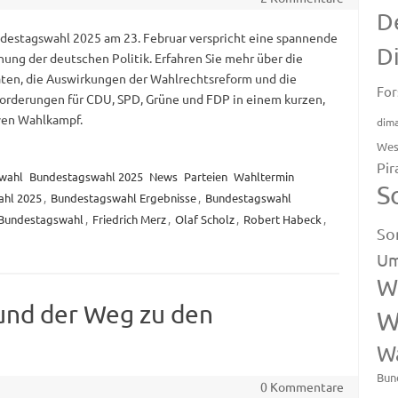
D
destagswahl 2025 am 23. Februar verspricht eine spannende
D
ung der deutschen Politik. Erfahren Sie mehr über die
ten, die Auswirkungen der Wahlrechtsreform und die
For
orderungen für CDU, SPD, Grüne und FDP in einem kurzen,
ven Wahlkampf.
dim
Wes
Pir
wahl
Bundestagswahl 2025
News
Parteien
Wahltermin
S
hl 2025
,
Bundestagswahl Ergebnisse
,
Bundestagswahl
Bundestagswahl
,
Friedrich Merz
,
Olaf Scholz
,
Robert Habeck
,
So
Um
W
und der Weg zu den
W
W
Bun
0 Kommentare