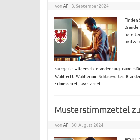
Von
AF
|
8. September 2024
Finden 
Branden
bereiten
und wer 
Kategorie:
Allgemein
Brandenburg
Bundeslä
Wahlrecht
Wahltermin
Schlagwörter:
Brande
Stimmzettel
,
Wahlzettel
Musterstimmzettel z
Von
AF
|
30. August 2024
Am 01. 