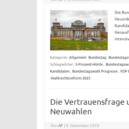
Die Bun
Neuordn
Kandida
Herausf
intensi
Kategorie:
Allgemein
Bundestag
Bundestags
Schlagwörter:
5-Prozent-Hürde
,
Bundestagswa
Kandidaten
,
Bundestagswahl Prognose
,
FDP 
Wahlrechtsreform 2025
Die Vertrauensfrage 
Neuwahlen
Von
AF
|
8. Dezember 2024