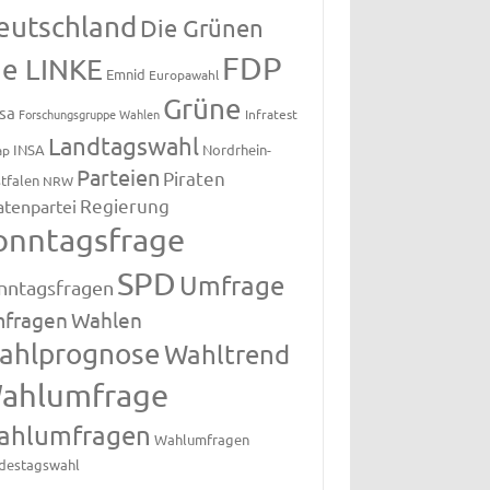
eutschland
Die Grünen
FDP
ie LINKE
Emnid
Europawahl
Grüne
sa
Forschungsgruppe Wahlen
Infratest
Landtagswahl
INSA
Nordrhein-
ap
Parteien
Piraten
tfalen
NRW
Regierung
atenpartei
onntagsfrage
SPD
Umfrage
nntagsfragen
fragen
Wahlen
ahlprognose
Wahltrend
ahlumfrage
ahlumfragen
Wahlumfragen
destagswahl