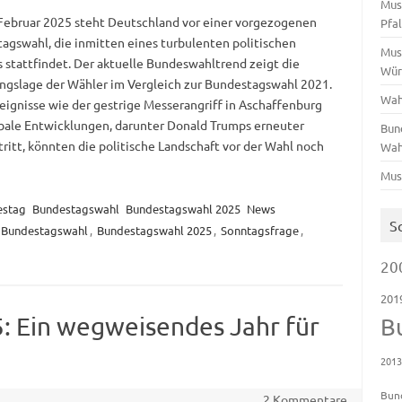
Mus
Februar 2025 steht Deutschland vor einer vorgezogenen
Pfa
agswahl, die inmitten eines turbulenten politischen
Mus
 stattfindet. Der aktuelle Bundeswahltrend zeigt die
Wür
gslage der Wähler im Vergleich zur Bundestagswahl 2021.
Wah
eignisse wie der gestrige Messerangriff in Aschaffenburg
bale Entwicklungen, darunter Donald Trumps erneuter
Bun
ritt, könnten die politische Landschaft vor der Wahl noch
Wah
Mus
estag
Bundestagswahl
Bundestagswahl 2025
News
S
Bundestagswahl
,
Bundestagswahl 2025
,
Sonntagsfrage
,
20
201
 Ein wegweisendes Jahr für
B
201
Bun
2 Kommentare