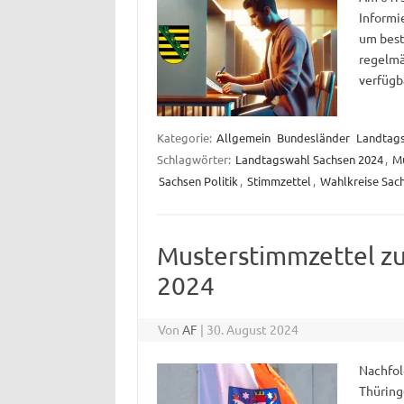
Informi
um best
regelmäß
verfügba
Kategorie:
Allgemein
Bundesländer
Landtag
Schlagwörter:
Landtagswahl Sachsen 2024
,
Mu
Sachsen Politik
,
Stimmzettel
,
Wahlkreise Sac
Musterstimmzettel zu
2024
Von
AF
|
30. August 2024
Nachfol
Thüring