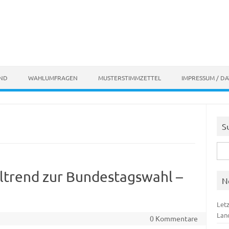
AND
WAHLUMFRAGEN
MUSTERSTIMMZETTEL
IMPRESSUM / D
S
Suc
nach
ltrend zur Bundestagswahl –
N
Let
Lan
0 Kommentare