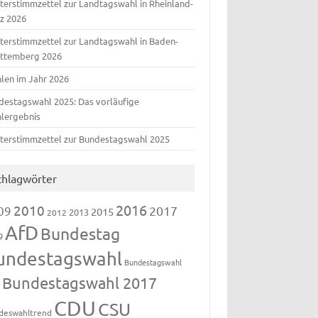
terstimmzettel zur Landtagswahl in Rheinland-
lz 2026
terstimmzettel zur Landtagswahl in Baden-
ttemberg 2026
len im Jahr 2026
destagswahl 2025: Das vorläufige
lergebnis
terstimmzettel zur Bundestagswahl 2025
chlagwörter
2016
2010
09
2017
2015
2013
2012
AfD
Bundestag
9
undestagswahl
Bundestagswahl
Bundestagswahl 2017
3
CDU
CSU
deswahltrend