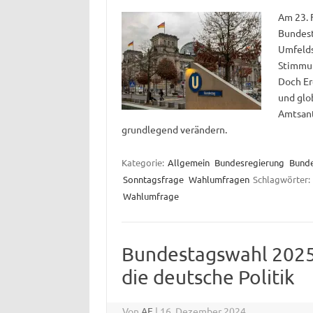
Am 23. 
Bundest
Umfelds
Stimmun
Doch Er
und glo
Amtsant
grundlegend verändern.
Kategorie:
Allgemein
Bundesregierung
Bund
Sonntagsfrage
Wahlumfragen
Schlagwörter:
Wahlumfrage
Bundestagswahl 2025:
die deutsche Politik
Von
AF
|
16. Dezember 2024