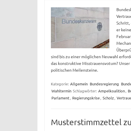
Bundesk
Vertrau
Schritt,
er kein
Februar
Mechani
Überprü
sind bis zu einer möglichen Neuwahl erford
das konstruktive Misstrauensvotum? Unser 
politischen Meilensteine.
Kategorie:
Allgemein
Bundesregierung
Bund
Wahltermin
Schlagwörter:
Ampelkoalition
,
B
Parlament
,
Regierungskrise
,
Scholz
,
Vertrau
Musterstimmzettel z