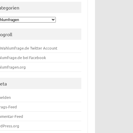
ategorien
egorien
logroll
 Wahlumfrage.de Twitter Account
lumfrage.de bei Facebook
lumfragen.org
eta
elden
trags-Feed
mentar-Feed
dPress.org