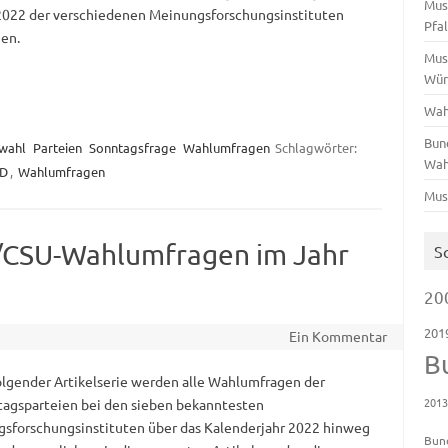
Mus
2022 der verschiedenen Meinungsforschungsinstituten
Pfa
hen.
Mus
Wür
Wah
Bun
wahl
Parteien
Sonntagsfrage
Wahlumfragen
Schlagwörter:
Wah
D
,
Wahlumfragen
Mus
/CSU-Wahlumfragen im Jahr
S
20
201
Ein Kommentar
B
folgender Artikelserie werden alle Wahlumfragen der
201
agsparteien bei den sieben bekanntesten
sforschungsinstituten über das Kalenderjahr 2022 hinweg
Bun