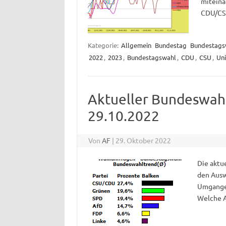
miteina
CDU/CSU
Kategorie:
Allgemein
Bundestag
Bundestags
2022
,
2023
,
Bundestagswahl
,
CDU
,
CSU
,
Un
Aktueller Bundeswah
29.10.2022
Von
AF
|
29. Oktober 2022
Die aktu
den Ausw
Umganges
Welche A