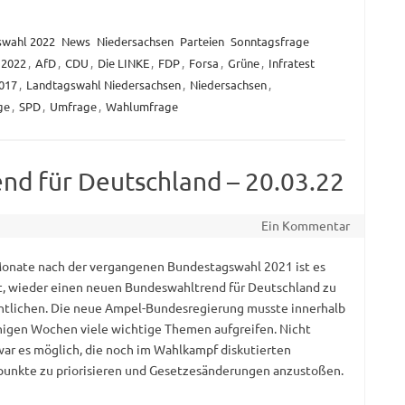
swahl 2022
News
Niedersachsen
Parteien
Sonntagsfrage
2022
,
AfD
,
CDU
,
Die LINKE
,
FDP
,
Forsa
,
Grüne
,
Infratest
017
,
Landtagswahl Niedersachsen
,
Niedersachsen
,
ge
,
SPD
,
Umfrage
,
Wahlumfrage
d für Deutschland – 20.03.22
Ein Kommentar
Monate nach der vergangenen Bundestagswahl 2021 ist es
t, wieder einen neuen Bundeswahltrend für Deutschland zu
ntlichen. Die neue Ampel-Bundesregierung musste innerhalb
igen Wochen viele wichtige Themen aufgreifen. Nicht
ar es möglich, die noch im Wahlkampf diskutierten
unkte zu priorisieren und Gesetzesänderungen anzustoßen.