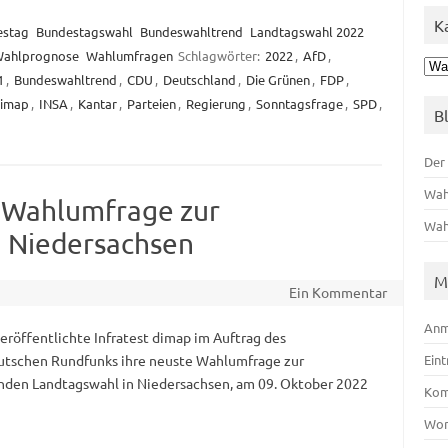
K
estag
Bundestagswahl
Bundeswahltrend
Landtagswahl 2022
ahlprognose
Wahlumfragen
Schlagwörter:
2022
,
AfD
,
Kat
1
,
Bundeswahltrend
,
CDU
,
Deutschland
,
Die Grünen
,
FDP
,
dimap
,
INSA
,
Kantar
,
Parteien
,
Regierung
,
Sonntagsfrage
,
SPD
,
B
Der
Wah
p Wahlumfrage zur
Wah
n Niedersachsen
M
Ein Kommentar
Anm
eröffentlichte Infratest dimap im Auftrag des
tschen Rundfunks ihre neuste Wahlumfrage zur
Ein
en Landtagswahl in Niedersachsen, am 09. Oktober 2022
Kom
Wor