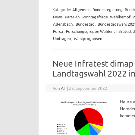
Kategorie:
Allgemein
Bundesregierung
Bund
News
Parteien
Sonntagsfrage
Wahlkampf
W
Allensbach
,
Bundestag
,
Bundestagswahl 202
Forsa
,
Forschungsgruppe Wahlen
,
Infratest 
Umfragen
,
Wahlprognosen
Neue Infratest dima
Landtagswahl 2022 i
Von
AF
|
22. September 2022
Heute v
Norddeu
kommend