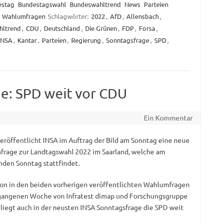
estag
Bundestagswahl
Bundeswahltrend
News
Parteien
Wahlumfragen
Schlagwörter:
2022
,
AfD
,
Allensbach
,
hltrend
,
CDU
,
Deutschland
,
Die Grünen
,
FDP
,
Forsa
,
INSA
,
Kantar
,
Parteien
,
Regierung
,
Sonntagsfrage
,
SPD
,
e: SPD weit vor CDU
Ein Kommentar
eröffentlicht INSA im Auftrag der Bild am Sonntag eine neue
rage zur Landtagswahl 2022 im Saarland, welche am
en Sonntag stattfindet.
on in den beiden vorherigen veröffentlichten Wahlumfragen
gangenen Woche von Infratest dimap und Forschungsgruppe
liegt auch in der neusten INSA Sonntagsfrage die SPD weit