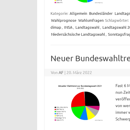
Kategorie:
Allgemein
Bundesländer
Landtag
Wahlprognose
Wahlumfragen
Schlagwörter:
dimap
,
INSA
,
Landtagswahl
,
Landtagswahl 2
Niedersächsische Landtagswahl
,
Sonntagsfra
Neuer Bundeswahltren
Von
AF
|
20. März 2022
Fast 6 
nun Zei
veröffe
von wen
immer w
Schwerp