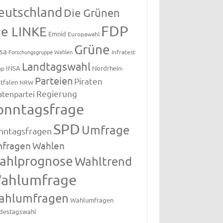
eutschland
Die Grünen
FDP
ie LINKE
Emnid
Europawahl
Grüne
sa
Forschungsgruppe Wahlen
Infratest
Landtagswahl
INSA
Nordrhein-
ap
Parteien
Piraten
tfalen
NRW
Regierung
atenpartei
onntagsfrage
SPD
Umfrage
nntagsfragen
fragen
Wahlen
ahlprognose
Wahltrend
ahlumfrage
ahlumfragen
Wahlumfragen
destagswahl