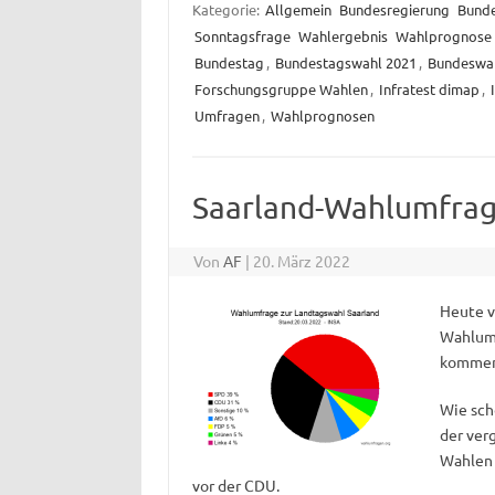
Kategorie:
Allgemein
Bundesregierung
Bund
Sonntagsfrage
Wahlergebnis
Wahlprognose
Bundestag
,
Bundestagswahl 2021
,
Bundeswa
Forschungsgruppe Wahlen
,
Infratest dimap
,
Umfragen
,
Wahlprognosen
Saarland-Wahlumfrag
Von
AF
|
20. März 2022
Heute v
Wahlumf
kommend
Wie sch
der ver
Wahlen 
vor der CDU.