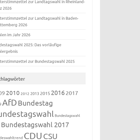
terstimmzettel zur Landtagswahl in Rheinland-
lz 2026
terstimmzettel zur Landtagswahl in Baden-
ttemberg 2026
len im Jahr 2026
destagswahl 2025: Das vorläufige
lergebnis
terstimmzettel zur Bundestagswahl 2025
chlagwörter
2016
2010
09
2017
2015
2013
2012
AfD
Bundestag
9
undestagswahl
Bundestagswahl
Bundestagswahl 2017
3
CDU
CSU
deswahltrend