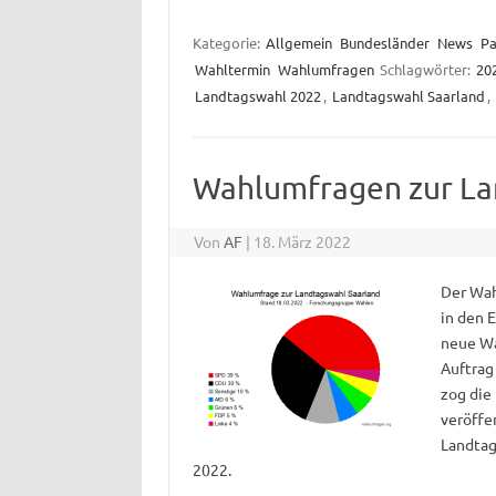
Kategorie:
Allgemein
Bundesländer
News
Pa
Wahltermin
Wahlumfragen
Schlagwörter:
20
Landtagswahl 2022
,
Landtagswahl Saarland
,
Wahlumfragen zur La
Von
AF
|
18. März 2022
Der Wah
in den 
neue Wa
Auftrag
zog die
veröffe
Landtag
2022.