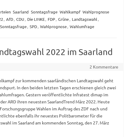
rteien
Saarland
Sonntagsfrage
Wahlkampf
Wahlprognose
22
,
AfD
,
CDU
,
Die LINKE
,
FDP
,
Grüne
,
Landtagswahl
,
Sonntagsfrage
,
SPD
,
Wahlprognose
,
Wahlumfrage
ndtagswahl 2022 im Saarland
2 Kommentare
lkampf zur kommenden saarländischen Landtagswahl geht
Endspurt. In den beiden letzten Tagen erschienen gleich zwei
hlumfragen. Gestern veröffentlichte Infratest dimap im
 der ARD ihren neuesten SaarlandTrend März 2022. Heute
 Forschungsgruppe Wahlen im Auftrag des ZDF nach und
ntlichte ebenfalls ihr neuestes Politbarometer für die
swahl im Saarland am kommenden Sonntag, den 27. März