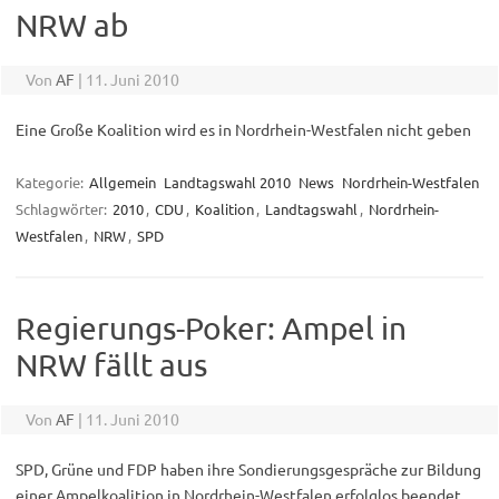
NRW ab
Von
AF
|
11. Juni 2010
Eine Große Koalition wird es in Nordrhein-Westfalen nicht geben
Kategorie:
Allgemein
Landtagswahl 2010
News
Nordrhein-Westfalen
Schlagwörter:
2010
,
CDU
,
Koalition
,
Landtagswahl
,
Nordrhein-
Westfalen
,
NRW
,
SPD
Regierungs-Poker: Ampel in
NRW fällt aus
Von
AF
|
11. Juni 2010
SPD, Grüne und FDP haben ihre Sondierungsgespräche zur Bildung
einer Ampelkoalition in Nordrhein-Westfalen erfolglos beendet.