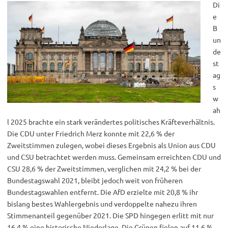
Di
e
B
un
de
st
ag
s
w
ah
l 2025 brachte ein stark verändertes politisches Kräfteverhältnis.
Die CDU unter Friedrich Merz konnte mit 22,6 % der
Zweitstimmen zulegen, wobei dieses Ergebnis als Union aus CDU
und CSU betrachtet werden muss. Gemeinsam erreichten CDU und
CSU 28,6 % der Zweitstimmen, verglichen mit 24,2 % bei der
Bundestagswahl 2021, bleibt jedoch weit von früheren
Bundestagswahlen entfernt. Die AfD erzielte mit 20,8 % ihr
bislang bestes Wahlergebnis und verdoppelte nahezu ihren
Stimmenanteil gegenüber 2021. Die SPD hingegen erlitt mit nur
16,4 % eine historische Niederlage. Die Grünen fielen auf 11,6 %,