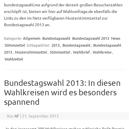
bundestagswahl.me aufgrund der derzeit großen Besucherzahlen
erschöpft ist, bieten wir hier auf Wahlumfrage.de ebenfalls die
Links zu den im Netz verfügbaren Musterstimmzettel zur
Bundestagswahl 2013 an.
Kategorie:
Allgemein
Bundestagswahl
Bundestagswahl 2013
News
Stimmzettel
Schlagwörter:
2013
,
Bundestagswahl
,
Bundestagswahl
2013
,
Musterstimmzettel
,
Stimmzettel
,
Wahlbrief
,
Wahlkreise
,
Wahlzettel
Bundestagswahl 2013: In diesen
Wahlkreisen wird es besonders
spannend
Von
AF
|
21. September 2013
„In den insgesamt 299 Wahlkreisen stehen zahlreiche Polit-Promis