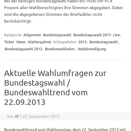
Bei der heutigen Bundestagswahl haben bis 14.00 Uhr 41,4
Prozent aller Wahlberechtigten ihre Stimmen abgegeben. Dabei
sind die abgegebenen Stimmen der Briefwähler nicht
berücksichtigt.
Kategorie:
Allgemein
Bundestagswahl
Bundestagswahl 2013
Live-
Ticker
News
Wahlergebnis
Schlagwörter:
2013
,
Bundestagswahl
,
Bundestagswahl 2013
,
Bundeswahlleiter
,
Wahlbeteiligung
Aktuelle Wahlumfragen zur
Bundestagswahl /
Bundeswahltrend vom
22.09.2013
Von
AF
|
22. September 2013
Bundeswahltrend vom Wahlsonntag, dem 22. September 2013 mit