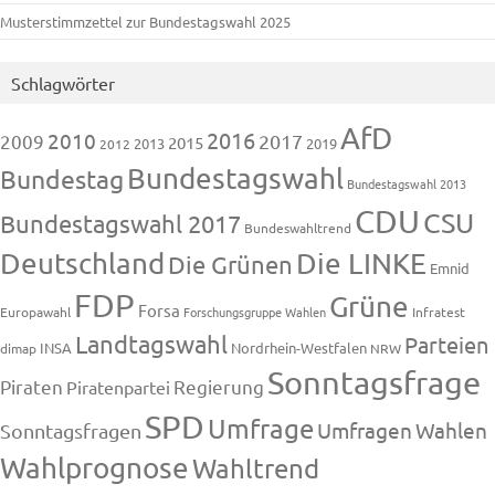
Musterstimmzettel zur Bundestagswahl 2025
Schlagwörter
AfD
2016
2010
2009
2017
2015
2013
2019
2012
Bundestagswahl
Bundestag
Bundestagswahl 2013
CDU
CSU
Bundestagswahl 2017
Bundeswahltrend
Deutschland
Die LINKE
Die Grünen
Emnid
FDP
Grüne
Forsa
Europawahl
Forschungsgruppe Wahlen
Infratest
Landtagswahl
Parteien
INSA
Nordrhein-Westfalen
dimap
NRW
Sonntagsfrage
Piraten
Regierung
Piratenpartei
SPD
Umfrage
Umfragen
Wahlen
Sonntagsfragen
Wahlprognose
Wahltrend