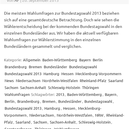
Von
AF
|
20. September 2013
Die meisten Wahlumfragen zur Bundestagswahl 2013 beziehen
sich auf eine gesamtdeutsche Betrachtung. Doch wie sehen die
Wählerentscheidung bei der kommenden Bundestagswahl in den
einzelnen Bundesländer aus. Wir haben die aktuell verfügbaren
Wahlumfragen zur Wählerstimmung in den einzelnen
Bundesländern gesammelt und verglichen.
Kategorie:
Allgemein
Baden-Württemberg
Bayern
Berlin
Brandenburg
Bremen
Bundesländer
Bundestagswahl
Bundestagswahl 2013
Hamburg
Hessen
Mecklenburg-Vorpommern
News
Niedersachsen
Nordrhein-Westfalen
Rheinland-Pfalz
Saarland
Sachsen
Sachsen-Anhalt
Schleswig-Holstein
Thüringen
Wahlumfragen
Schlagwörter:
2013
,
Baden-Württemberg
,
Bayern
,
Berlin
,
Brandenburg
,
Bremen
,
Bundesländer
,
Bundestagswahl
,
Bundestagswahl 2013
,
Hamburg
,
Hessen
,
Mecklenburg-
Vorpommern
,
Niedersachsen
,
Nordrhein-Westfalen
,
NRW
,
Rheinland-
Pfalz
,
Saarland
,
Sachsen
,
Sachsen-Anhalt
,
Schleswig-Holstein
,
Sonntagsfragen
,
Thüringen
,
Wahlumfragen